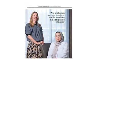
Interview in Advocatie magazine
over de toegang tot het recht
september 2022
Naar aanleiding van de nominaties voor de
Gouden Zandlopers is Rajae Azaroual samen